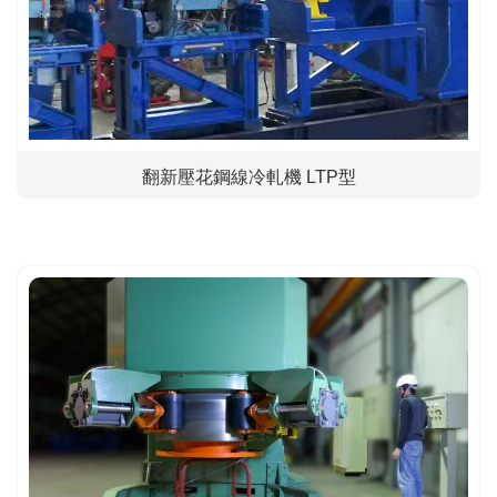
翻新壓花鋼線冷軋機 LTP型