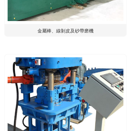
金屬棒、線剝皮及砂帶磨機