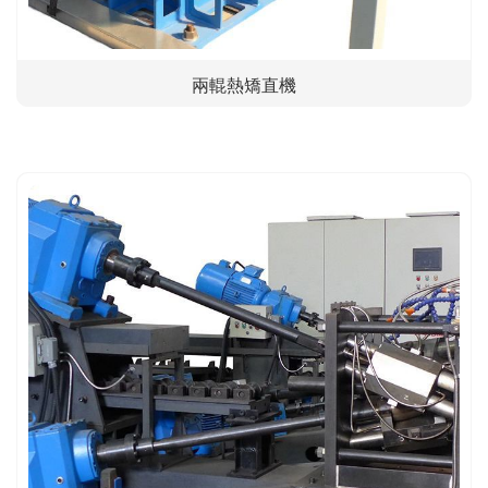
兩輥熱矯直機