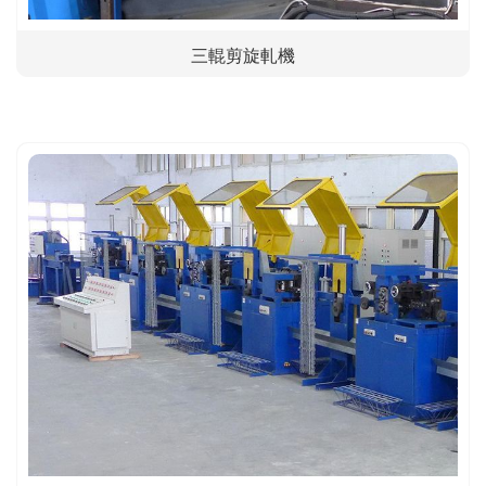
三輥剪旋軋機