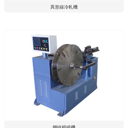
異形線冷軋機
鋼線精繞機