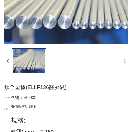
鈦合金棒(ELI,F136醫療級)
料號：MT002
詢價與技術諮詢
規格:
棒徑(mm)
：
2-150